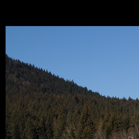
754--0